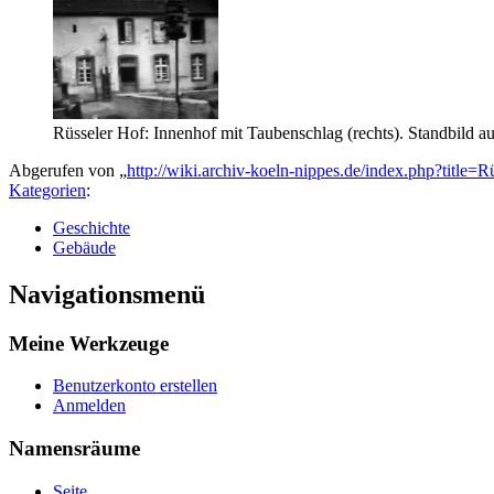
Rüsseler Hof: Innenhof mit Taubenschlag (rechts). Standbild
Abgerufen von „
http://wiki.archiv-koeln-nippes.de/index.php?title
Kategorien
:
Geschichte
Gebäude
Navigationsmenü
Meine Werkzeuge
Benutzerkonto erstellen
Anmelden
Namensräume
Seite