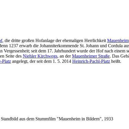
of
, die dritte großen Hofanlage der ehemaligen Herrlichkeit
Mauenheim
", denn 1237 erwarb die Johanniterkommende St. Johann und Cordula 
n Vergessenheit; seit dem 17. Jahrhundert wurde der Hof nach einem sei
en Seite des
Niehler Kirchwegs
, an der
Mauenheimer Straße
. Das Geb
-Platz
angelegt, der seit dem 1. 5. 2014
Heinrich-Pachl-Platz
heißt.
 Standbild aus dem Stummfilm "Mauenheim in Bildern", 1933