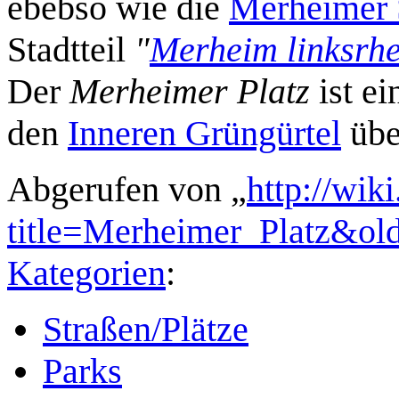
ebebso wie die
Merheimer 
Stadtteil
"
Merheim linksrhe
Der
Merheimer Platz
ist ei
den
Inneren Grüngürtel
übe
Abgerufen von „
http://wik
title=Merheimer_Platz&ol
Kategorien
:
Straßen/Plätze
Parks