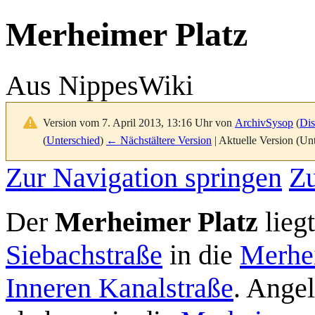
Merheimer Platz
Aus NippesWiki
Version vom 7. April 2013, 13:16 Uhr von
ArchivSysop
(
Dis
(
Unterschied
)
← Nächstältere Version
| Aktuelle Version (Un
Zur Navigation springen
Zu
Der
Merheimer Platz
lieg
Siebachstraße
in die
Merhe
Inneren Kanalstraße
. Angel