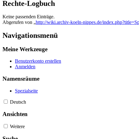
Rechte-Logbuch
Keine passenden Einträge.
Abgerufen von „
http://wiki.archiv-koeln-nippes.de/index.php?title=S
Navigationsmenü
Meine Werkzeuge
Benutzerkonto erstellen
Anmelden
Namensräume
Spezialseite
Deutsch
Ansichten
Weitere
Suche