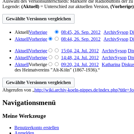
Auswahl des Versionsunterschieds: Markiere die Radiobuttons der zu
Legende:
(Aktuell)
= Unterschied zur aktuellen Version,
(Vorherige)
26.
Aktuell
Vorherige
08:45, 26. Sep. 2012
ArchivSysop
Di
September
Aktuell
Vorherige
08:44, 26. Sep. 2012
ArchivSysop
Di
2012
24.
Aktuell
Vorherige
15:04, 24. Jul. 2012
ArchivSysop
Di
Juli
Aktuell
Vorherige
14:48, 24. Jul. 2012
ArchivSysop
Di
2012
Aktuell
Vorherige
09:20, 24. Jul. 2012
Katharina
Disku
des Heimatvereins "Alt-Köln" (1867-1936).“
Abgerufen von „
http://wiki.archiv-koeln-nippes.de/index.php?title=J
Navigationsmenü
Meine Werkzeuge
Benutzerkonto erstellen
Anmelden