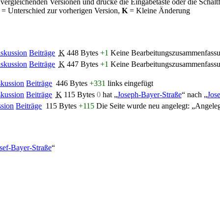
 vergleichenden Versionen und drücke die Eingabetaste oder die Schalt
= Unterschied zur vorherigen Version,
K
= Kleine Änderung
skussion
Beiträge
K
448 Bytes
+1
Keine Bearbeitungszusammenfass
skussion
Beiträge
K
447 Bytes
+1
Keine Bearbeitungszusammenfass
skussion
Beiträge
446 Bytes
+331
links eingefügt
skussion
Beiträge
K
115 Bytes
0
hat „
Joseph-Bayer-Straße
“ nach „
Jos
ssion
Beiträge
115 Bytes
+115
Die Seite wurde neu angelegt: „Angele
osef-Bayer-Straße
“