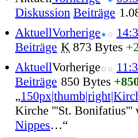
2015
Diskussion
Beiträge
1.0
18.
Aktuell
Vorherige
14:3
März
2012
Beiträge
K
873 Bytes
+
30.
Aktuell
Vorherige
11:3
Oktober
2011
Beiträge
850 Bytes
+85
„
150px|thumb|right|Kirch
Kirche '''St. Bonifatius''
Nippes
…“