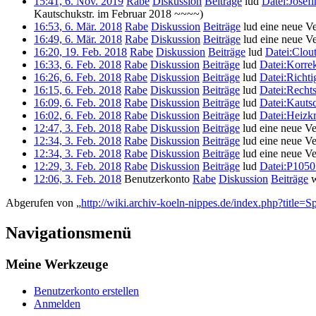
15:41, 6. Nov. 2019
Rabe
Diskussion
Beiträge
lud
Datei:Josef
Kautschukstr. im Februar 2018 ~~~~)
16:53, 6. Mär. 2018
Rabe
Diskussion
Beiträge
lud eine neue V
16:49, 6. Mär. 2018
Rabe
Diskussion
Beiträge
lud eine neue V
16:20, 19. Feb. 2018
Rabe
Diskussion
Beiträge
lud
Datei:Clou
16:33, 6. Feb. 2018
Rabe
Diskussion
Beiträge
lud
Datei:Korrek
16:26, 6. Feb. 2018
Rabe
Diskussion
Beiträge
lud
Datei:Richti
16:15, 6. Feb. 2018
Rabe
Diskussion
Beiträge
lud
Datei:Recht
16:09, 6. Feb. 2018
Rabe
Diskussion
Beiträge
lud
Datei:Kauts
16:02, 6. Feb. 2018
Rabe
Diskussion
Beiträge
lud
Datei:Heizk
12:47, 3. Feb. 2018
Rabe
Diskussion
Beiträge
lud eine neue V
12:34, 3. Feb. 2018
Rabe
Diskussion
Beiträge
lud eine neue V
12:34, 3. Feb. 2018
Rabe
Diskussion
Beiträge
lud eine neue V
12:29, 3. Feb. 2018
Rabe
Diskussion
Beiträge
lud
Datei:P105
12:06, 3. Feb. 2018
Benutzerkonto
Rabe
Diskussion
Beiträge
w
Abgerufen von „
http://wiki.archiv-koeln-nippes.de/index.php?title=
Navigationsmenü
Meine Werkzeuge
Benutzerkonto erstellen
Anmelden