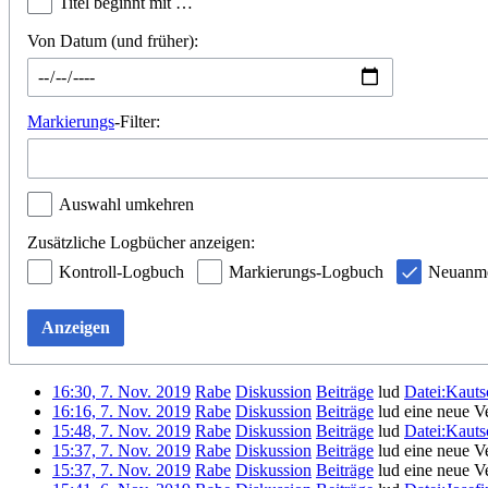
Titel beginnt mit …
Von Datum (und früher):
Markierungs
-Filter:
Auswahl umkehren
Zusätzliche Logbücher anzeigen:
Kontroll-Logbuch
Markierungs-Logbuch
Neuanme
Anzeigen
16:30, 7. Nov. 2019
Rabe
Diskussion
Beiträge
lud
Datei:Kauts
16:16, 7. Nov. 2019
Rabe
Diskussion
Beiträge
lud eine neue V
15:48, 7. Nov. 2019
Rabe
Diskussion
Beiträge
lud
Datei:Kauts
15:37, 7. Nov. 2019
Rabe
Diskussion
Beiträge
lud eine neue V
15:37, 7. Nov. 2019
Rabe
Diskussion
Beiträge
lud eine neue V