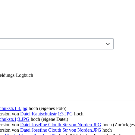
ldungs-Logbuch
chukstr.1 3.jpg
hoch
(eigenes Foto)
ersion von
Datei:Kautschukstr.1;3.JPG
hoch
chukstr.1;3.JPG
hoch
(eigene Datei)
ersion von
Datei:Josefine Clouth Str von Norden.JPG
hoch
(Zurückges
ersion von
Datei:Josefine Clouth Str von Norden.JPG
hoch