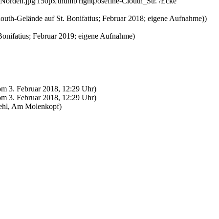
Norden.jpg|150px|thumb|right|Josefine-Clouth_Str. /Ecke
outh-Gelände auf St. Bonifatius; Februar 2018; eigene Aufnahme))
Bonifatius; Februar 2019; eigene Aufnahme)
om 3. Februar 2018, 12:29 Uhr)
om 3. Februar 2018, 12:29 Uhr)
iehl, Am Molenkopf)