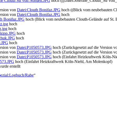
ine Clouth Str von Norden.JPG
hoch
([[Datei:Josefine_Clouth_Str von_
ersion von
Datei:Clouth Bonifaz.JPG
hoch
((Blick vom neubebauten Cl
ersion von
Datei:Clouth Bonifaz.JPG
hoch
th Bonifaz.JPG
hoch
(Blick vom neubebauten Clouth-Gelände auf St. 
t.jpg
hoch
g.jpg
hoch
skipp.JPG
hoch
chuk.JPG
hoch
r.JPG
hoch
ersion von
Datei:P1050573.JPG
hoch
(Zurückgesetzt auf die Version v
ersion von
Datei:P1050573.JPG
hoch
(Zurückgesetzt auf die Version v
ersion von
Datei:P1050573.JPG
hoch
(Einfahrt Heizkraftwerk Köln-N
0573.JPG
hoch
(Einfahrt Heizkraftwerk Köln-Niehl, Am Molenkopf)
urde erstellt
Spezial:Logbuch/Rabe
“