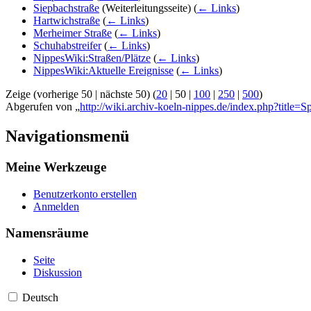
Siepbachstraße
(Weiterleitungsseite)
(
← Links
)
Hartwichstraße
(
← Links
)
Merheimer Straße
(
← Links
)
Schuhabstreifer
(
← Links
)
NippesWiki:Straßen/Plätze
(
← Links
)
NippesWiki:Aktuelle Ereignisse
(
← Links
)
Zeige (
vorherige 50
|
nächste 50
) (
20
|
50
|
100
|
250
|
500
)
Abgerufen von „
http://wiki.archiv-koeln-nippes.de/index.php?title=Sp
Navigationsmenü
Meine Werkzeuge
Benutzerkonto erstellen
Anmelden
Namensräume
Seite
Diskussion
Deutsch