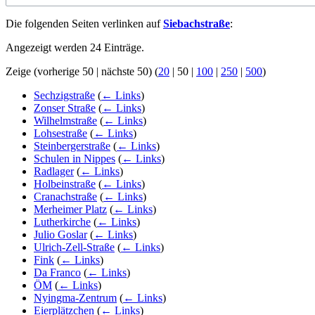
Die folgenden Seiten verlinken auf
Siebachstraße
:
Angezeigt werden 24 Einträge.
Zeige (
vorherige 50
|
nächste 50
) (
20
|
50
|
100
|
250
|
500
)
Sechzigstraße
(
← Links
)
Zonser Straße
(
← Links
)
Wilhelmstraße
(
← Links
)
Lohsestraße
(
← Links
)
Steinbergerstraße
(
← Links
)
Schulen in Nippes
(
← Links
)
Radlager
(
← Links
)
Holbeinstraße
(
← Links
)
Cranachstraße
(
← Links
)
Merheimer Platz
(
← Links
)
Lutherkirche
(
← Links
)
Julio Goslar
(
← Links
)
Ulrich-Zell-Straße
(
← Links
)
Fink
(
← Links
)
Da Franco
(
← Links
)
ÖM
(
← Links
)
Nyingma-Zentrum
(
← Links
)
Eierplätzchen
(
← Links
)